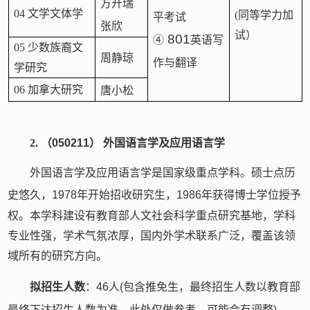
方开瑞
04 文学文体学
(同等学力加
平考试
张欣
试）
801
④
英语写
05 少数族裔文
周静琼
作与翻译
学研究
06 加拿大研究
唐小松
2.
（
050211
） 外国语言学及应用语言学
外国语言学及应用语言学是国家级重点学科。硕士点历
史悠久，
1978
年开始招收研究生，
1986
年获得博士学位授予
权。本学科建设有教育部人文社会科学重点研究基地，学科
专业性强，学术气氛浓厚，国内外学术联系广泛，覆盖该领
域所有的研究方向。
拟招生人数
：
46
人
(
包含推免生，最终招生人数以教育部
最终下达招生人数为准，此处仅做参考，可能会有调整
)