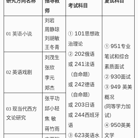
研究方向名称
指导教
复试科目
考试科目
师
刘岩
周静琼
101
01 英语小说
①
思想政
刘胡敏
治理论
951
①
专业
王冬青
202
②
俄语
笔试和综合
刘茂生
241
或
法语
素质面试
张欣
02 英语戏剧
（自命题）
930
②
面试
李元
242
或
德语
949
③
英美
郑杰
（自命题）
概况
张平功
203
或
日语
(同等学力加
邱小轻
03 现当代西方
244
或
西班牙
试）
文论研究
焦
敏
950
语
④
英美
蒋竹雨
623
③
英语水
文学