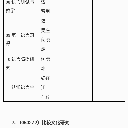
达
08 语言测试与
教学
曾用
强
吴庄
09 第一语言习
何晓
得
炜
何晓
10 语言障碍研
究
炜
魏在
11 认知语言学
江
孙毅
3.
（
0502Z2
）比较文化研究