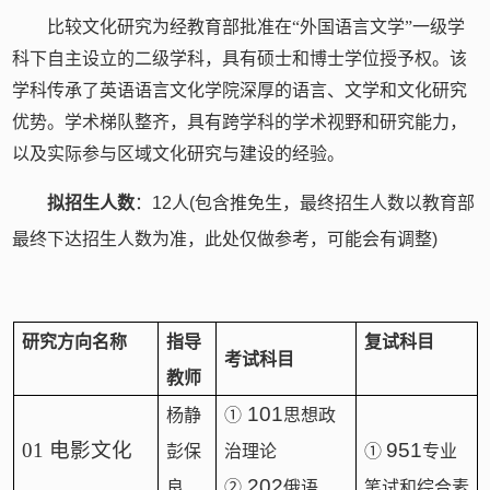
比较文化研究为经教育部批准在“外国语言文学”一级学
科下自主设立的二级学科，具有硕士和博士学位授予权。该
学科传承了英语语言文化学院深厚的语言、文学和文化研究
优势。学术梯队整齐，具有跨学科的学术视野和研究能力，
以及实际参与区域文化研究与建设的经验。
拟招生人数
：
12
人
(
包含推免生，最终招生人数以教育部
最终下达招生人数为准，此处仅做参考，可能会有调整
)
研究方向名称
指导
复试科目
考试科目
教师
101
杨静
①
思想政
01
电影文化
951
彭保
治理论
①
专业
202
良
②
俄语
笔试和综合素