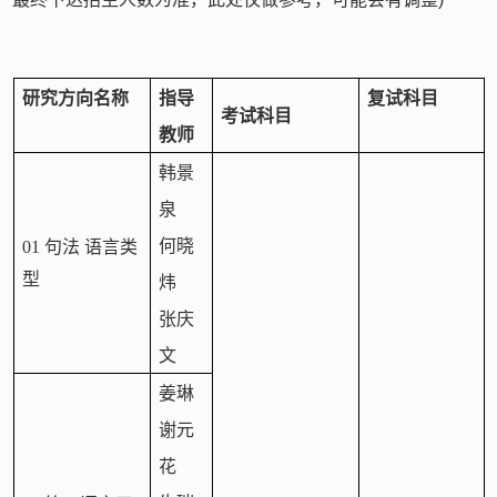
研究方向名称
指导
复试科目
考试科目
教师
韩景
泉
何晓
01 句法 语言类
型
炜
张庆
文
姜琳
谢元
花