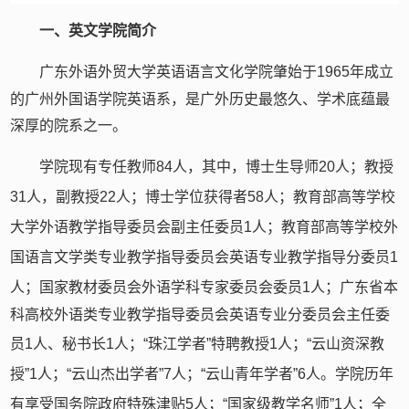
一、英文学院简介
广东外语外贸大学英语语言文化学院肇始于
1965
年成立
的广州外国语学院英语系，是广外历史最悠久、学术底蕴最
深厚的院系之一。
学院现有专任教师
84
人，其中，博士生导师
20
人；教授
31
人，副教授
22
人；博士学位获得者
58
人；教育部高等学校
大学外语教学指导委员会副主任委员
1
人；教育部高等学校外
国语言文学类专业教学指导委员会英语专业教学指导分委员
1
人；国家教材委员会外语学科专家委员会委员
1
人；广东省本
科高校外语类专业教学指导委员会英语专业分委员会主任委
员
1
人、秘书长
1
人；
“
珠江学者
”
特聘教授
1
人；
“
云山资深教
授
”1
人；
“
云山杰出学者
”7
人；
“
云山青年学者
”6
人。学院历年
有享受国务院政府特殊津贴
5
人；
“
国家级教学名师
”1
人；全