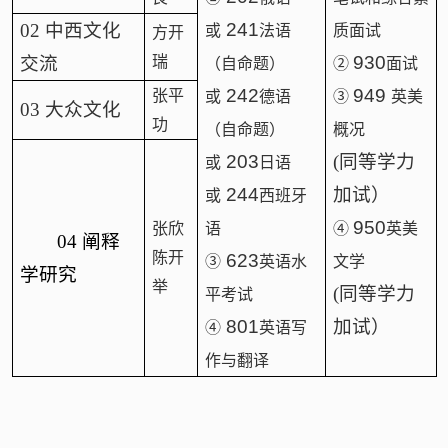
241
02
中西文化
或
法语
质面试
方开
930
交流
瑞
（自命题）
②
面试
242
949
张平
或
德语
③
英美
03
大众文化
功
（自命题）
概况
203
(
同等学力
或
日语
244
加试）
或
西班牙
950
张欣
语
④
英美
04 阐释
陈开
623
③
英语水
文学
学研究
举
(
同等学力
平考试
801
加试）
④
英语写
作与翻译