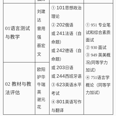
101
①
思想政治
刘建
理论
达
202
②
俄语
① 951 专业笔
01
语言测试
曾用
试和综合素质
241
或
法语（自
与教学
强
面试
命题）
蔡宏
②
930
面试
242
或
德语（自
文
③
949
英美概
命题）
况
(
同等学力
203
或
日语
欧阳
加试）
244
或
西班牙语
护华
④
751
语言学
02
教材与教
623
牛瑞
③
英语水平
概论（同等学
法评估
英
力加试）
考试
谢元
801
④
英语写作
花
与翻译