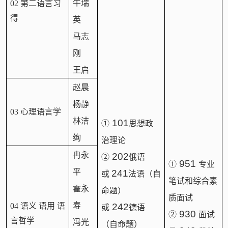
牛瑞
02 第二语言习
得
英
马志
刚
王启
赵晨
杨静
03 心理语言学
林洁
101
①
思想政
绚
治理论
冉永
202
②
俄语
951
①
专业
平
241
或
法语（自
笔试和综合素
霍永
命题）
质面试
寿
04 语义 语用 语
242
或
德语
930
②
面试
言哲学
冯光
（自命题）