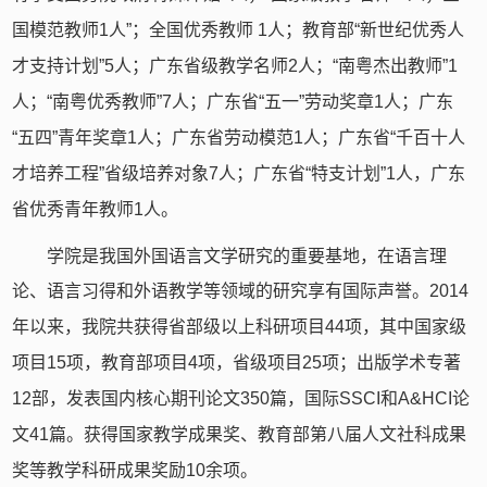
国模范教师
1
人
”
；全国优秀教师
1
人；教育部
“
新世纪优秀人
才支持计划
”5
人；广东省级教学名师
2
人；
“
南粤杰出教师
”1
人；
“
南粤优秀教师
”7
人；广东省
“
五一
”
劳动奖章
1
人；广东
“
五四
”
青年奖章
1
人；广东省劳动模范
1
人；广东省
“
千百十人
才培养工程
”
省级培养对象
7
人；广东省
“
特支计划
”1
人，广东
省优秀青年教师
1
人。
学院是我国外国语言文学研究的重要基地，在语言理
论、语言习得和外语教学等领域的研究享有国际声誉。
2014
年以来，我院共获得省部级以上科研项目
44
项，其中国家级
项目
15
项，教育部项目
4
项，省级项目
25
项；出版学术专著
12
部，发表国内核心期刊论文
350
篇，国际
SSCI
和
A&HCI
论
文
41
篇。获得国家教学成果奖、教育部第八届人文社科成果
奖等教学科研成果奖励
10
余项。