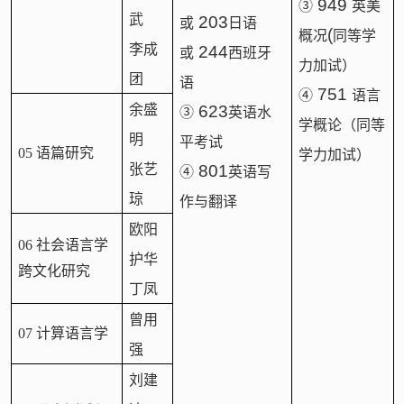
949
③
英美
武
203
或
日语
(
概况
同等学
李成
244
或
西班牙
力加试）
团
语
751
④
语言
余盛
623
③
英语水
学概论（同等
明
平考试
05 语篇研究
学力加试）
张艺
801
④
英语写
琼
作与翻译
欧阳
06 社会语言学
护华
跨文化研究
丁凤
曾用
07 计算语言学
强
刘建