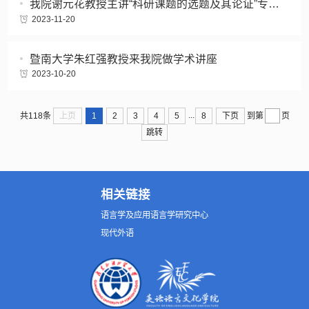
我院谢元花教授主讲“科研课题的选题及其论证”专题讲座
2023-11-20
暨南大学朱红强教授来我院做学术讲座
2023-10-20
...
上页
1
2
3
4
5
8
下页
共118条
到第
页
跳转
相关链接
语言学及应用语言学研究中心
现代外语