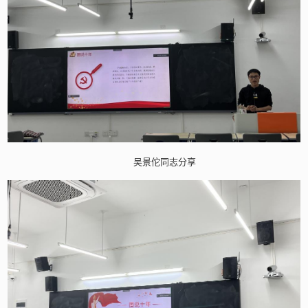
吴景佗同志分享