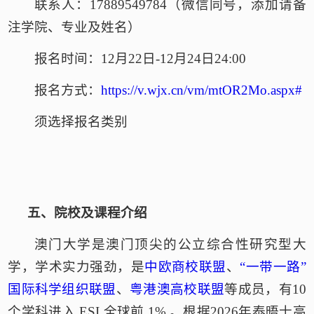
联系人：
17889549784（微信同号，添加请备
注学院、专业及姓名）
报名时间：
12月22日-12月24日24:00
报名方式：
https://v.wjx.cn/vm/mtOR2Mo.aspx#
须选择报名类别
五、
院校及课程介绍
澳门大学是澳门顶尖的公立综合性研究型大
学，学术实力强劲，是
中欧商校联盟
、
“一带一路”
国际科学组织联盟
、
粤港澳高校联盟
等成员，有
10
个学科进入 ESI 全球前 1% 。根据2026年泰晤士高