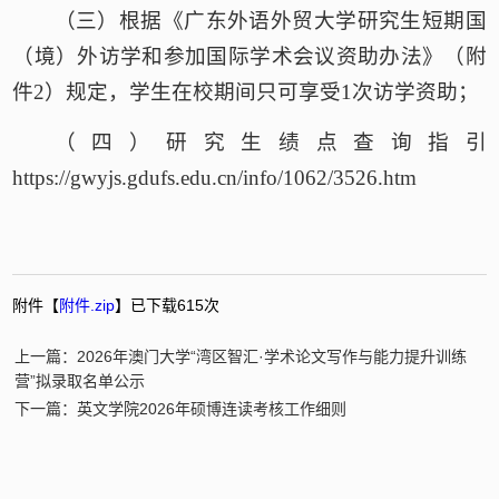
（三）
根据《广东外语外贸大学研究生短期国
（境）外访学和参加国际学术会议资助办法》（
附
件
2
）规定，学生在校期间只可享受
1次访学资助
；
（四）
研究生
绩点查询
指引
https://gwyjs.gdufs.edu.cn/info/1062/3526.htm
附件【
附件.zip
】已下载
615
次
上一篇：2026年澳门大学“湾区智汇·学术论文写作与能力提升训练
营”拟录取名单公示
下一篇：英文学院2026年硕博连读考核工作细则