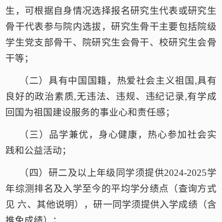
生，可根据自身情况选择报名研究生代表或研究生
骨干代表参与院内选拔，
研究生骨干
主要
包括
院级
学生党支部骨干、院研究生会骨干、校研究生会骨
干等
；
（二）
具有中国国籍，热爱社会主义祖国,具有
良好的政治素质,无违法、违规、违纪记录,有学成
回国为祖国建设服务的事业心和责任感
；
（三）
品学兼优
，
身心健康
，
热心参加社会实
践和公益活动
；
（四）
研二及以上
年级同学须提供
2024-2025学
年
综测排名及入学至今的平均学分绩点（查询方式
见
六、其他说明），
研一
同学须提供
入学成绩
（
含
推免成绩
）；