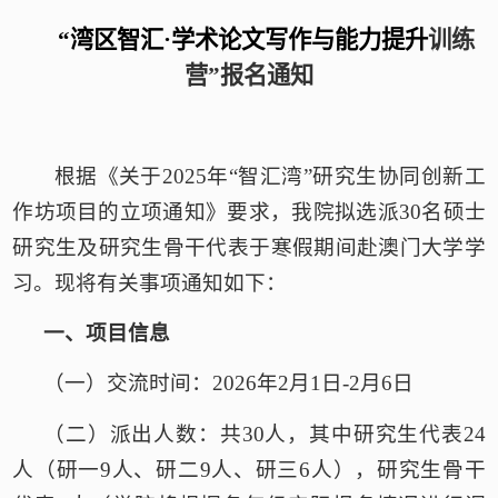
“湾区智汇·学术论文写作与能力提升
训练
营
”报名通知
根据《
关于
2025年“智汇湾”研究生协同创新工
作坊项目的立项通知
》要求
，
我院
拟选派
3
0
名
硕士
研究生及研究生骨干代表于寒假期间
赴
澳门
大学学
习。现将有关事项通知如下
：
一、
项目信息
（一）交流时间：
2026年2月1日-2月6日
（二）派出人数：共
30人，其中研究生代表24
人（研一9人、研二9人、研三6人），研究生骨干