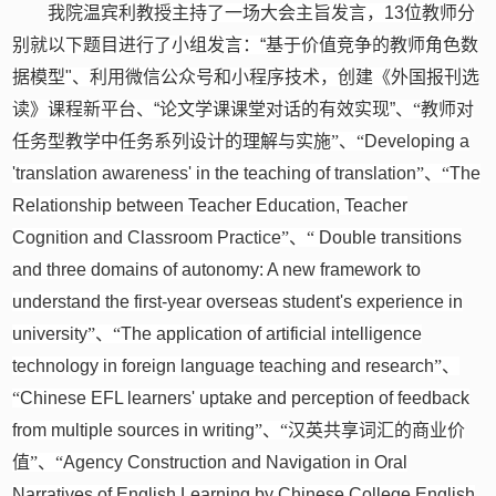
我院温宾利教授主持了一场大会主旨发言，
13
位教师分
别就以下题目进行了小组发言：
“
基于价值竞争的教师角色数
据模型
"
、利用微信公众号和小程序技术，创建《外国报刊选
读》课程新平台、
“
论文学课课堂对话的有效实现
”
、“教师对
任务型教学中任务系列设计的理解与实施”、“
Developing a
'translation awareness' in the teaching of translation
”、“
The
Relationship between Teacher Education, Teacher
Cognition and Classroom Practice
”、“
Double transitions
and three domains of autonomy: A new framework to
understand the first-year overseas student's experience in
university
”、“
The application of artificial intelligence
technology in foreign language teaching and research
”、
“
Chinese EFL learners' uptake and perception of feedback
from multiple sources in writing
”、“汉英共享词汇的商业价
值”、“
Agency Construction and Navigation in Oral
Narratives of English Learning by Chinese College English