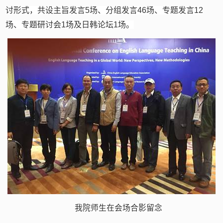
讨形式，共设主旨发言
5
场、分组发言
46
场、专题发言
12
场、专题研讨会
1
场及日韩论坛
1
场。
我院师生在会场合影留念