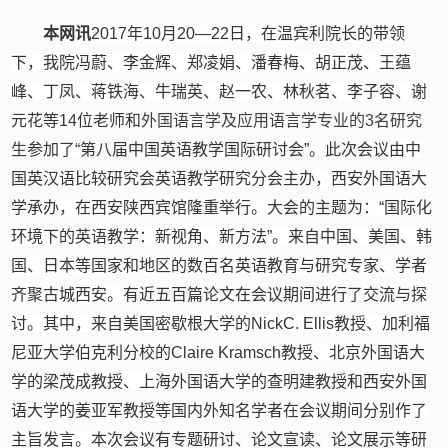
本网讯
2017
年
10
月
20—22
日，在温宾利院长的带领
下，我院冯蔚、李金辉、郑凌娟、潘春梅、胡正茂、王蕴
峰、丁凤、蒋铁海、牛瑞英、赵一农、林秋茗、李子容、谢
元花等
14
位老师和
外国语言学及应用语言学专业的
3
名研究
生
参加了
“
第八届中国英语教学国际研讨会
”
。此次会议
由中
国英汉语比较研究会英语教学研究分会主办，西安外国语大
学承办，在西安陕西宾馆
隆重
举行。大会的
主题为
：
“
国际化
环境下的英语教学：新视角、新方法
”
。来自中国、美国、韩
国、日本等国家和地区的数百名英语教育与研究专家、学者
齐聚古城西安。
有近五百篇论文在会议期间进行了交流
与探
讨。其中，来自美国密歇根大学的
NickC. Ellis
教授、加利福
尼亚大学伯克利分校的
Claire Kramsch
教授、北京外国语大
学的梁茂成教授、上海外国语大学的查明建教授和西安外国
语大学的姜亚军教授等国内外知名学者在会议期间分别作了
主旨发言。本次会议有
专题研讨、论文宣读、论文展示等
研