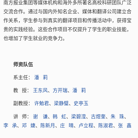
南方报业集团等媒体机构和海外多所著名高校科研团队广泛
交流合作。通过与国内外知名企业、媒体和翻译公司建立合
作关系，学生参与到真实的翻译项目和传播活动中，获得宝
贵的实践经验。这些合作项目不仅提升了学生的职业技能，
也增加了学生就业的竞争力。
师资队伍
系主任：
潘 莉
教 授：
王东风
、
方开瑞
、
潘 莉
副教授：
许勉君
、
梁静璧
、
史亭玉
讲 师：
谢 谦
、
韩 虹
、
梁碧滢
、
古煜奎
、
朱 珠
、
李 承
、
邓 婕
、
陈新月
、
庄 晴
、
卢立程
、
陈淑君
、
张 鑫